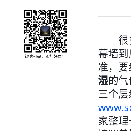
很多
幕墙到
微信扫码，添加好友！
准，要
湿
的气
三个层
www.s
家整理