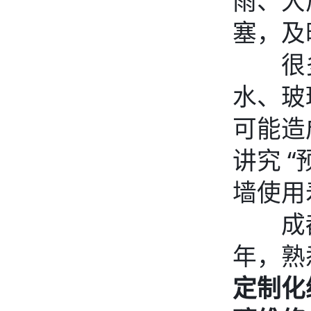
雨、大
塞，及
很多
水、玻
可能造
讲究 
墙使用
成都
年，熟
定制化